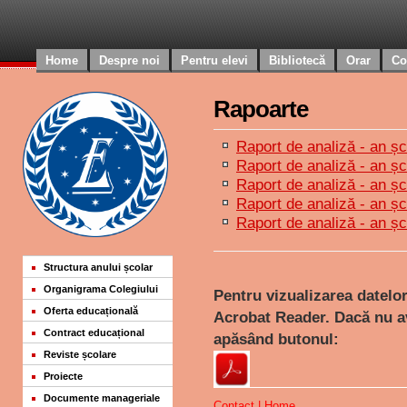
Home
Despre noi
Pentru elevi
Bibliotecă
Orar
Co
Rapoarte
Raport de analiză - an ș
Raport de analiză - an ș
Raport de analiză - an ș
Raport de analiză - an ș
Raport de analiză - an ș
Structura anului școlar
Organigrama Colegiului
Pentru vizualizarea datelo
Oferta educațională
Acrobat Reader. Dacă nu av
Contract educațional
apăsând butonul:
Reviste școlare
Proiecte
Documente manageriale
Contact
|
Home