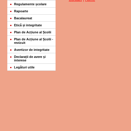
Regulamente școlare
Rapoarte
Bacalaureat
Etică și integritate
Plan de Acțiune al Școlii
Plan de Acțiune al Școlii -
revizuit
Avertizor de integritate
Declarații de avere și
interese
Legături utile