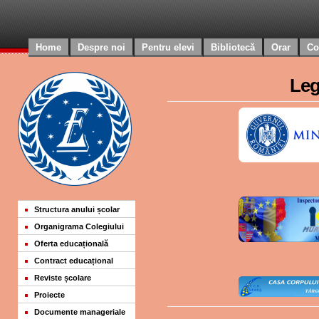
Home
Despre noi
Pentru elevi
Bibliotecă
Orar
Co
Leg
Structura anului școlar
Organigrama Colegiului
Oferta educațională
Contract educațional
Reviste școlare
Proiecte
Documente manageriale