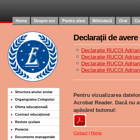
Home
Despre noi
Pentru elevi
Bibliotecă
Orar
Co
Declarații de avere 
Declarație RUCOI Adrian
Declarație RUCOI Adrian
Declarație RUCOI Adrian
Declarație RUCOI Adrian
Structura anului școlar
Pentru vizualizarea datelo
Organigrama Colegiului
Acrobat Reader. Dacă nu av
Oferta educațională
apăsând butonul:
Contract educațional
Reviste școlare
Proiecte
Contact
|
Home
Documente manageriale