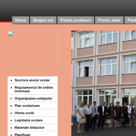
Home
Despre noi
Pentru profesori
Pentru elevi
Pent
Stuctura anului scolar
Regulamentul de ordine
interioara
Organigrama colegiului
Plan scolarizare
Oferta scolii
Legislatia scolara
Materiale didactice
Planificari