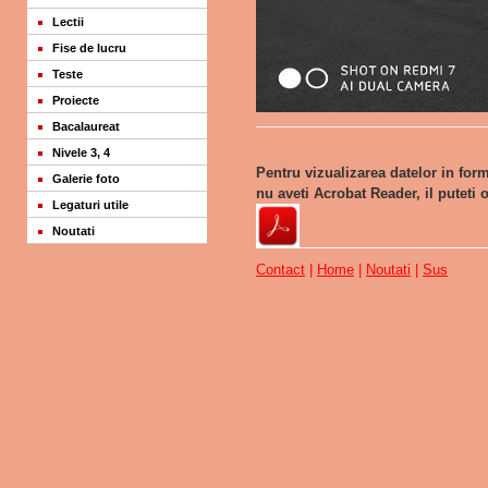
Lectii
Fise de lucru
Teste
Proiecte
Bacalaureat
Nivele 3, 4
Pentru vizualizarea datelor in fo
Galerie foto
nu aveti Acrobat Reader, il puteti
Legaturi utile
Noutati
Contact
|
Home
|
Noutati
|
Sus