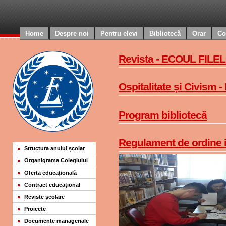
Home
Despre noi
Pentru elevi
Bibliotecă
Orar
Co
Revista - ECOUL FILELO
Ospitalitate și Civism - 
Program bibliotecă
Regulament de ordine in
Structura anului școlar
Organigrama Colegiului
Oferta educațională
Contract educațional
Reviste școlare
Proiecte
Documente manageriale